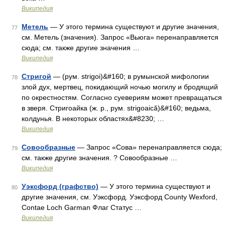
Википедия
Метель
— У этого термина существуют и другие значения,
77
см. Метель (значения). Запрос «Вьюга» перенаправляется
сюда; см. также другие значения …
Википедия
Стригой
— (рум. strigoi)&#160; в румынской мифологии
78
злой дух, мертвец, покидающий ночью могилу и бродящий
по окрестностям. Согласно суевериям может превращаться
в зверя. Стригоайка (ж. р., рум. strigoaică)&#160; ведьма,
колдунья. В некоторых областях&#8230; …
Википедия
Совообразные
— Запрос «Сова» перенаправляется сюда;
79
см. также другие значения. ? Совообразные …
Википедия
Уэксфорд (графство)
— У этого термина существуют и
80
другие значения, см. Уэксфорд. Уэксфорд County Wexford,
Contae Loch Garman Флаг Статус …
Википедия