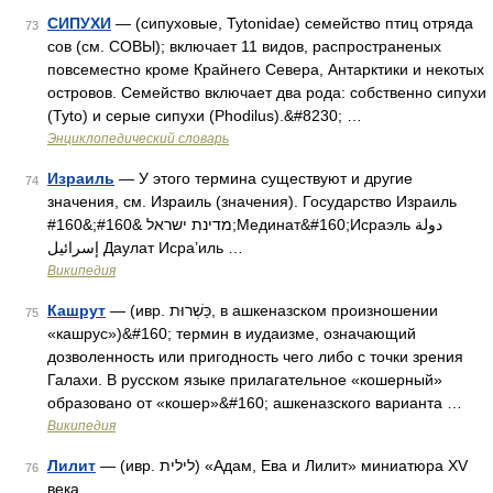
СИПУХИ
— (сипуховые, Tytonidae) семейство птиц отряда
73
сов (см. СОВЫ); включает 11 видов, распространеных
повсеместно кроме Крайнего Севера, Антарктики и некотых
островов. Семейство включает два рода: собственно сипухи
(Tyto) и серые сипухи (Phodilus).&#8230; …
Энциклопедический словарь
Израиль
— У этого термина существуют и другие
74
значения, см. Израиль (значения). Государство Израиль
מדינת ישראל &#160;&#160;Мединат&#160;Исраэль دولة
إسرائيل‎ Даулат Исра’иль …
Википедия
Кашрут
— (ивр. כַּשְׁרוּת‎, в ашкеназском произношении
75
«кашрус»)&#160; термин в иудаизме, означающий
дозволенность или пригодность чего либо с точки зрения
Галахи. В русском языке прилагательное «кошерный»
образовано от «кошер»&#160; ашкеназского варианта …
Википедия
Лилит
— (ивр. לילית‎) «Адам, Ева и Лилит» миниатюра XV
76
века …